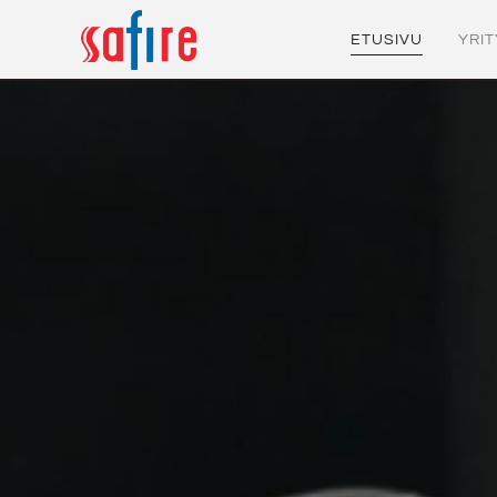
ETUSIVU
YRI