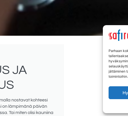
Parhaan kok
tallentaaks
hyväksymine
S JA
selauskäyttä
jättäminen t
toimintoihin.
US
Hy
malla nostavat kohteesi
si on lämpimänä päivän
sa. Tai miten olisi kauniina
lämmitin huolehtii, että
mme nautinnon arkeesi. ​