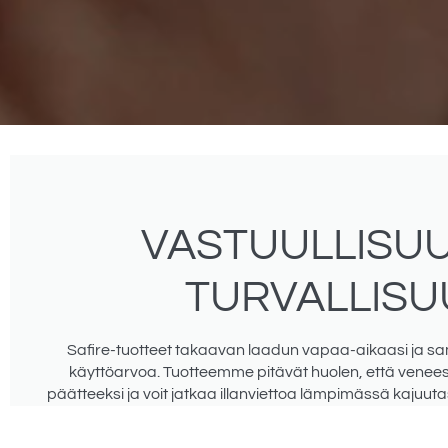
VASTUULLISUU
TURVALLISU
Safire-tuotteet takaavan laadun vapaa-aikaasi ja sa
käyttöarvoa. Tuotteemme pitävät huolen, että venee
päätteeksi ja voit jatkaa illanviettoa lämpimässä kajuutas
talvipäivänä käpertyminen viltin alle kun Safiren mökki
vapaa-ajan asunnollasi lämpö pysyy tasaisena. Takaa