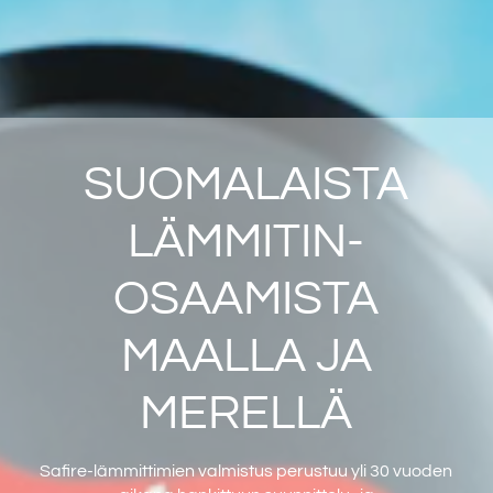
SUOMALAISTA
LÄMMITIN-
OSAAMISTA
MAALLA JA
MERELLÄ
Safire-lämmittimien valmistus perustuu yli 30 vuoden