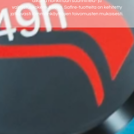
aikana hankittuun suunnittelu- ja
valmistuskokemukseen. Safire-tuotteita on kehitetty
jatkuvasti lämmitinkäyttäjien toivomusten mukaisesti.